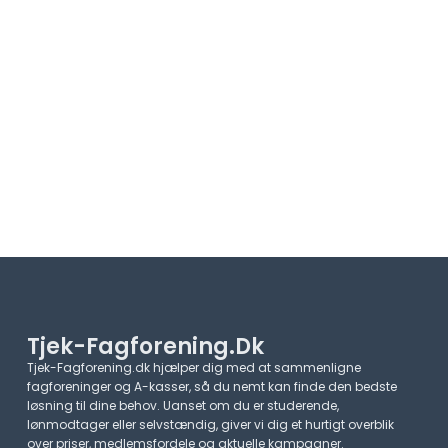
Tjek-Fagforening.dk
Tjek-Fagforening.dk hjælper dig med at sammenligne
fagforeninger og A-kasser, så du nemt kan finde den bedste
løsning til dine behov. Uanset om du er studerende,
lønmodtager eller selvstændig, giver vi dig et hurtigt overblik
over priser, medlemsfordele og aktuelle kampagner.​