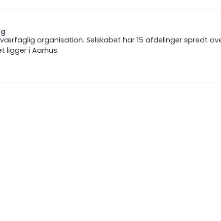
ng
 tværfaglig organisation. Selskabet har 15 afdelinger spredt ov
ligger i Aarhus.