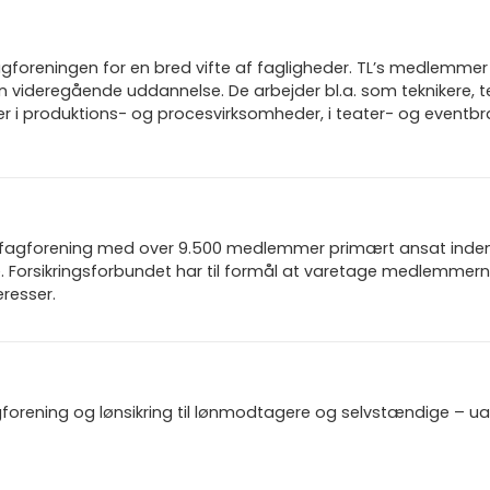
gforeningen for en bred vifte af fagligheder. TL’s medlemmer 
n videregående uddannelse. De arbejder bl.a. som teknikere, t
rer i produktions- og procesvirksomheder, i teater- og eventb
n fagforening med over 9.500 medlemmer primært ansat inden f
 Forsikringsforbundet har til formål at varetage medlemmern
resser.
gforening og lønsikring til lønmodtagere og selvstændige – u