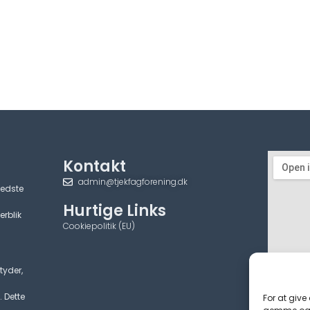
Kontakt
admin@tjekfagforening.dk
bedste
Hurtige Links
erblik
Cookiepolitik (EU)
tyder,
. Dette
For at give