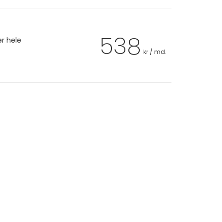
538
er hele
kr / md.