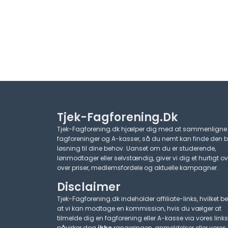
Tjek-Fagforening.dk
Tjek-Fagforening.dk hjælper dig med at sammenligne
fagforeninger og A-kasser, så du nemt kan finde den 
løsning til dine behov. Uanset om du er studerende,
lønmodtager eller selvstændig, giver vi dig et hurtigt ov
over priser, medlemsfordele og aktuelle kampagner.​
Disclaimer
Tjek-Fagforening.dk indeholder affiliate-links, hvilket be
at vi kan modtage en kommission, hvis du vælger at
tilmelde dig en fagforening eller A-kasse via vores links
påvirker dog
ikke
rangeringen, anmeldelser eller vores