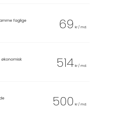
69
 samme faglige
kr / md.
514
et økonomisk
kr / md.
500
 de
kr / md.