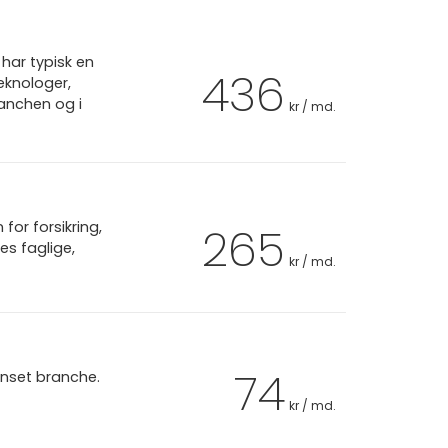
har typisk en
436
eknologer,
ranchen og i
kr / md.
or forsikring,
265
es faglige,
kr / md.
74
anset branche.
kr / md.