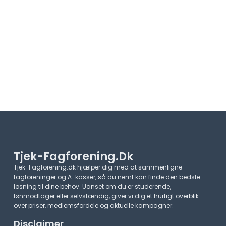
Tjek-Fagforening.dk
Tjek-Fagforening.dk hjælper dig med at sammenligne
fagforeninger og A-kasser, så du nemt kan finde den bedste
løsning til dine behov. Uanset om du er studerende,
lønmodtager eller selvstændig, giver vi dig et hurtigt overblik
over priser, medlemsfordele og aktuelle kampagner.​
Disclaimer