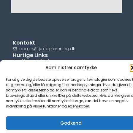
Kontakt
admin@tjekfagforening.dk
Hurtige Links
Cookiepolitik (EU)
Administrer samtykke
For at give dig de bedste oplevelser bruger vi teknologier som cookies t
at gemme og/eller få adgang til enhedsoplysninger. Hvis du giver dit
samtykke til disse teknologier, kan vi behandle data som f.eks.
© tjek-fagforening.dk
browsingadfærd eller unikke ID'er på dette websted. Hvis du ikke giver d
samtykke eller trækker dit samtykke tilbage, kan det have en negativ
indvirkning på visse funktioner og egenskaber.
Godkend