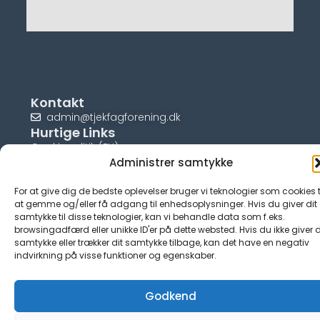
Kontakt
admin@tjekfagforening.dk
Hurtige Links
Cookiepolitik (EU)
Administrer samtykke
For at give dig de bedste oplevelser bruger vi teknologier som cookies t
at gemme og/eller få adgang til enhedsoplysninger. Hvis du giver dit
samtykke til disse teknologier, kan vi behandle data som f.eks.
© tjek-fagforening.dk
browsingadfærd eller unikke ID'er på dette websted. Hvis du ikke giver d
samtykke eller trækker dit samtykke tilbage, kan det have en negativ
indvirkning på visse funktioner og egenskaber.
Godkend