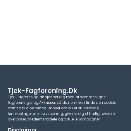
Tjek-Fagforening.dk
Tjek-Fagforening.dk hjælper dig med at sammenligne
fagforeninger og A-kasser, så du nemt kan finde den bedste
løsning til dine behov. Uanset om du er studerende,
lønmodtager eller selvstændig, giver vi dig et hurtigt overblik
over priser, medlemsfordele og aktuelle kampagner.​
Disclaimer