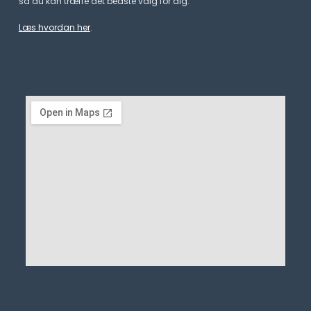
så du kan træffe det bedste valg for dig.
Læs hvordan her
.