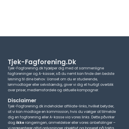
Tjek-Fagforening.dk
Tjek-Fagforening.dk hjælper dig med at sammenligne
fagforeninger og A-kasser, så du nemt kan finde den bedste
løsning til dine behov. Uanset om du er studerende,
lønmodtager eller selvstændig, giver vi dig et hurtigt overblik
over priser, medlemsfordele og aktuelle kampagner.​
Disclaimer
Tjek-Fagforening.dk indeholder affiliate-links, hvilket betyder,
at vi kan modtage en kommission, hvis du vælger at tilmelde
dig en fagforening eller A-kasse via vores links. Dette påvirker
dog
ikke
rangeringen, anmeldelser eller vores anbefalinger –
vi præsenterer altid oplysninger objektivt og baseret på fakta,