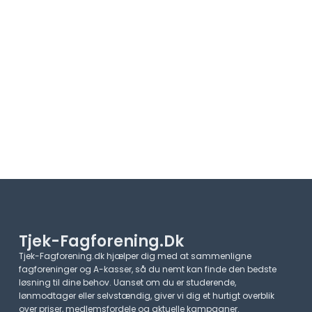
Tjek-Fagforening.dk
Tjek-Fagforening.dk hjælper dig med at sammenligne
fagforeninger og A-kasser, så du nemt kan finde den bedste
løsning til dine behov. Uanset om du er studerende,
lønmodtager eller selvstændig, giver vi dig et hurtigt overblik
over priser, medlemsfordele og aktuelle kampagner.​