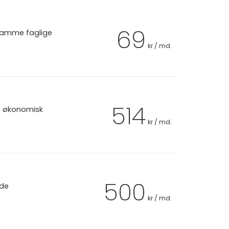
69
 samme faglige
kr / md.
514
et økonomisk
kr / md.
500
 de
kr / md.