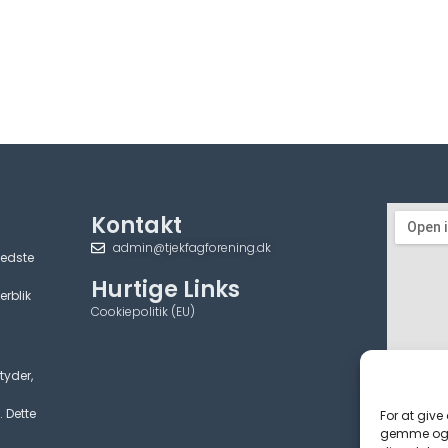
Kontakt
admin@tjekfagforening.dk
bedste
Hurtige Links
erblik
Cookiepolitik (EU)
tyder,
. Dette
For at give
gemme og/e