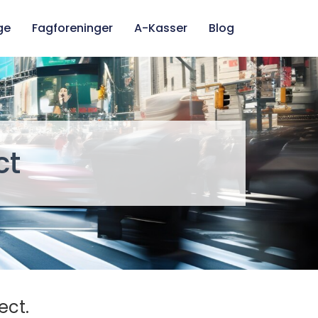
ge
Fagforeninger
A-Kasser
Blog
ct
ect.