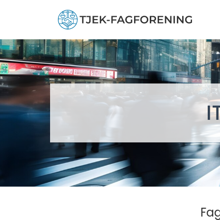
I
Fag