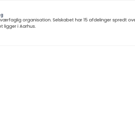
ng
 tværfaglig organisation. Selskabet har 15 afdelinger spredt ov
ligger i Aarhus.