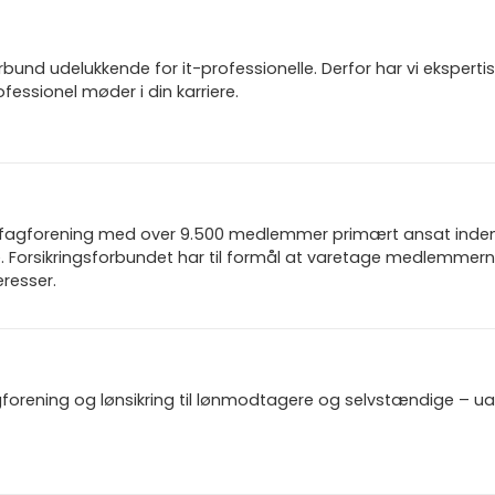
und udelukkende for it-professionelle. Derfor har vi ekspertis
fessionel møder i din karriere.
n fagforening med over 9.500 medlemmer primært ansat inden f
 Forsikringsforbundet har til formål at varetage medlemmern
resser.
gforening og lønsikring til lønmodtagere og selvstændige – u