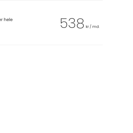
538
er hele
kr / md.