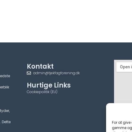
Kontakt
admin@tjekfagforening.dk
bedste
Hurtige Links
erblik
Cookiepolitik (EU)
tyder,
. Dette
For at give
gemme og/e