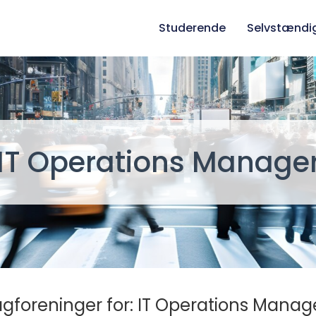
Studerende
Selvstændi
IT Operations Manage
agforeninger for: IT Operations Manage