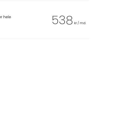
538
er hele
kr / md.