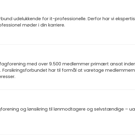
und udelukkende for it-professionelle. Derfor har vi ekspertis
fessionel møder i din karriere.
n fagforening med over 9.500 medlemmer primært ansat inden f
 Forsikringsforbundet har til formål at varetage medlemmern
resser.
gforening og lønsikring til lønmodtagere og selvstændige – u