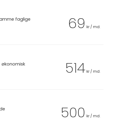
69
 samme faglige
kr / md.
514
et økonomisk
kr / md.
500
 de
kr / md.