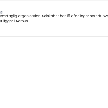
ng
 tværfaglig organisation. Selskabet har 15 afdelinger spredt ov
ligger i Aarhus.