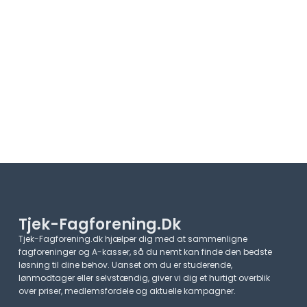
Tjek-Fagforening.dk
Tjek-Fagforening.dk hjælper dig med at sammenligne
fagforeninger og A-kasser, så du nemt kan finde den bedste
løsning til dine behov. Uanset om du er studerende,
lønmodtager eller selvstændig, giver vi dig et hurtigt overblik
over priser, medlemsfordele og aktuelle kampagner.​