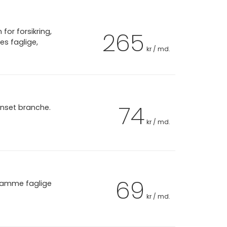
or forsikring,
265
es faglige,
kr / md.
74
anset branche.
kr / md.
69
 samme faglige
kr / md.