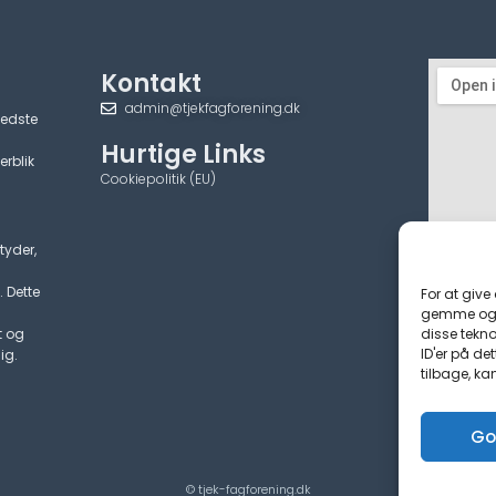
Kontakt
admin@tjekfagforening.dk
bedste
Hurtige Links
erblik
Cookiepolitik (EU)
tyder,
. Dette
For at give
gemme og/e
disse tekno
t og
ID'er på de
ig.
tilbage, ka
Go
© tjek-fagforening.dk