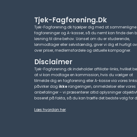
Tjek-Fagforening.dk
Tjek-Fagforening.dk hjælper dig med at sammenligne
fagforeninger og A-kasser, så du nemt kan finde den 
løsning til dine behov. Uanset om du er studerende,
lønmodtager eller selvstændig, giver vi dig et hurtigt ov
over priser, medlemsfordele og aktuelle kampagner.​
Disclaimer
Tjek-Fagforening.dk indeholder affiliate-links, hvilket be
at vi kan modtage en kommission, hvis du vælger at
tilmelde dig en fagforening eller A-kasse via vores links
påvirker dog
ikke
rangeringen, anmeldelser eller vores
anbefalinger – vi præsenterer altid oplysninger objektiv
baseret på fakta, så du kan træffe det bedste valg for d
Læs hvordan her
.