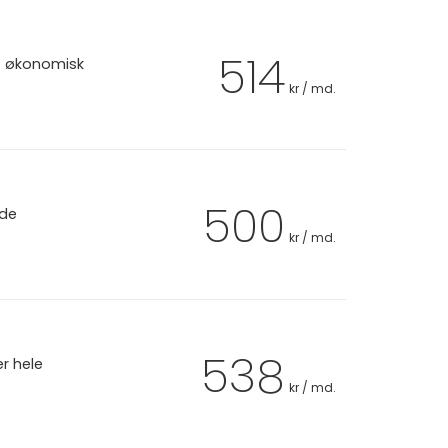
514
et økonomisk
kr / md.
500
 de
kr / md.
538
er hele
kr / md.