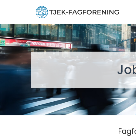
Jo
Fagf