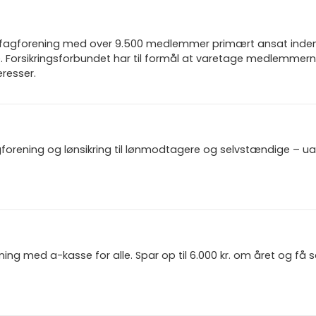
n fagforening med over 9.500 medlemmer primært ansat inden f
 Forsikringsforbundet har til formål at varetage medlemmern
resser.
gforening og lønsikring til lønmodtagere og selvstændige – u
ning med a-kasse for alle. Spar op til 6.000 kr. om året og få