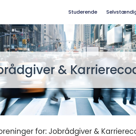
Studerende
Selvstændi
brådgiver & Karriereco
oreninger for: Jobrådgiver & Karrierec