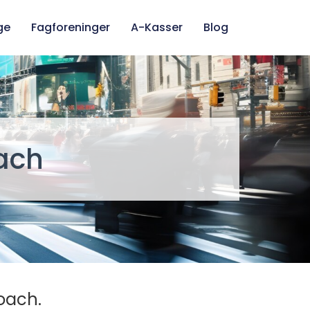
ge
Fagforeninger
A-Kasser
Blog
ach
oach.