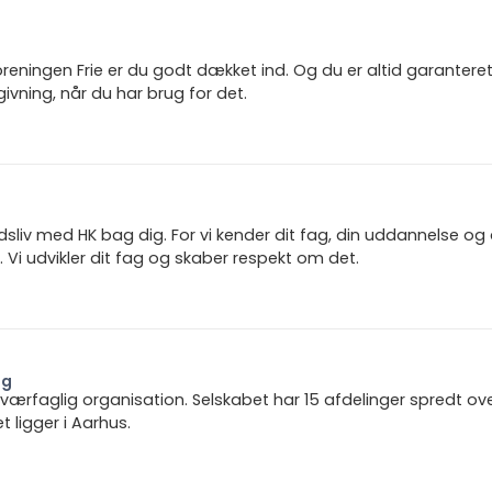
reningen Frie er du godt dækket ind. Og du er altid garanter
ivning, når du har brug for det.
jdsliv med HK bag dig. For vi kender dit fag, din uddannelse og
 Vi udvikler dit fag og skaber respekt om det.
ng
 tværfaglig organisation. Selskabet har 15 afdelinger spredt ov
ligger i Aarhus.