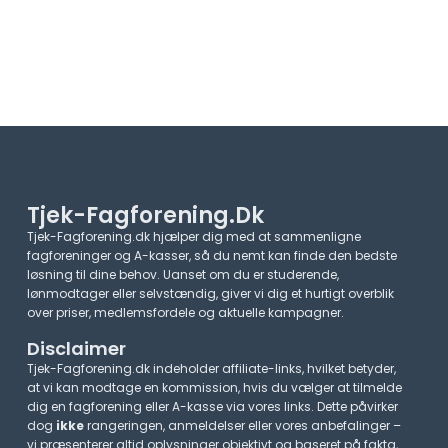
Tjek-Fagforening.dk
Tjek-Fagforening.dk hjælper dig med at sammenligne
fagforeninger og A-kasser, så du nemt kan finde den bedste
løsning til dine behov. Uanset om du er studerende,
lønmodtager eller selvstændig, giver vi dig et hurtigt overblik
over priser, medlemsfordele og aktuelle kampagner.​
Disclaimer
Tjek-Fagforening.dk indeholder affiliate-links, hvilket betyder,
at vi kan modtage en kommission, hvis du vælger at tilmelde
dig en fagforening eller A-kasse via vores links. Dette påvirker
dog
ikke
rangeringen, anmeldelser eller vores anbefalinger –
vi præsenterer altid oplysninger objektivt og baseret på fakta,