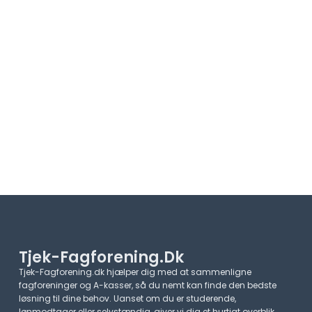
Tjek-Fagforening.dk
Tjek-Fagforening.dk hjælper dig med at sammenligne
fagforeninger og A-kasser, så du nemt kan finde den bedste
løsning til dine behov. Uanset om du er studerende,
lønmodtager eller selvstændig, giver vi dig et hurtigt overblik