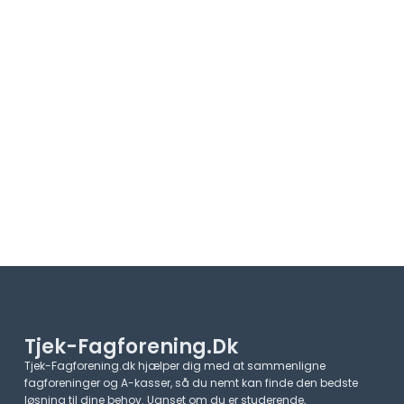
Tjek-Fagforening.dk
Tjek-Fagforening.dk hjælper dig med at sammenligne
fagforeninger og A-kasser, så du nemt kan finde den bedste
løsning til dine behov. Uanset om du er studerende,