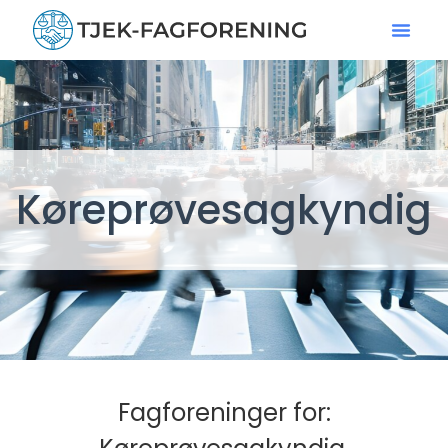
Køreprøvesagkyndig
Fagforeninger for: