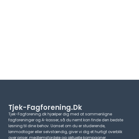
Tjek-Fagforening.dk
Tjek-Fagforening.dk hjælper dig med at sammenligne
fagforeninger og A-kasser, så du nemt kan finde den bedste
løsning til dine behov. Uanset om du er studerende,
lønmodtager eller selvstændig, giver vi dig et hurtigt overblik
over priser, medlemsfordele og aktuelle kampagner.​