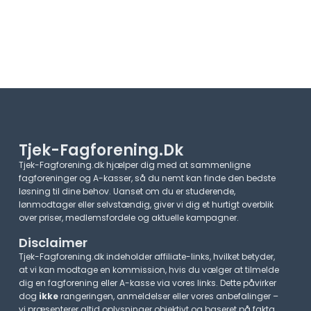
Tjek-Fagforening.dk
Tjek-Fagforening.dk hjælper dig med at sammenligne
fagforeninger og A-kasser, så du nemt kan finde den bedste
løsning til dine behov. Uanset om du er studerende,
lønmodtager eller selvstændig, giver vi dig et hurtigt overblik
over priser, medlemsfordele og aktuelle kampagner.​
Disclaimer
Tjek-Fagforening.dk indeholder affiliate-links, hvilket betyder,
at vi kan modtage en kommission, hvis du vælger at tilmelde
dig en fagforening eller A-kasse via vores links. Dette påvirker
dog
ikke
rangeringen, anmeldelser eller vores anbefalinger –
vi præsenterer altid oplysninger objektivt og baseret på fakta,