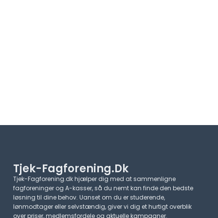
Tjek-Fagforening.dk
Tjek-Fagforening.dk hjælper dig med at sammenligne
fagforeninger og A-kasser, så du nemt kan finde den bedste
løsning til dine behov. Uanset om du er studerende,
lønmodtager eller selvstændig, giver vi dig et hurtigt overblik
over priser, medlemsfordele og aktuelle kampagner.​