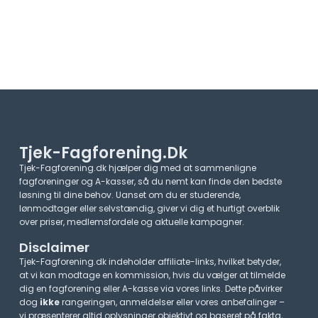
Tjek-Fagforening.dk
Tjek-Fagforening.dk hjælper dig med at sammenligne
fagforeninger og A-kasser, så du nemt kan finde den bedste
løsning til dine behov. Uanset om du er studerende,
lønmodtager eller selvstændig, giver vi dig et hurtigt overblik
over priser, medlemsfordele og aktuelle kampagner.​
Disclaimer
Tjek-Fagforening.dk indeholder affiliate-links, hvilket betyder,
at vi kan modtage en kommission, hvis du vælger at tilmelde
dig en fagforening eller A-kasse via vores links. Dette påvirker
dog
ikke
rangeringen, anmeldelser eller vores anbefalinger –
vi præsenterer altid oplysninger objektivt og baseret på fakta,