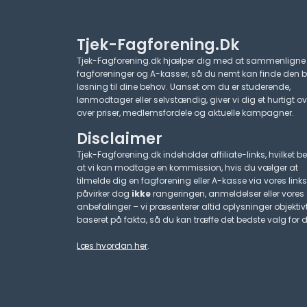
Tjek-Fagforening.dk
Tjek-Fagforening.dk hjælper dig med at sammenligne
fagforeninger og A-kasser, så du nemt kan finde den 
løsning til dine behov. Uanset om du er studerende,
lønmodtager eller selvstændig, giver vi dig et hurtigt ov
over priser, medlemsfordele og aktuelle kampagner.​
Disclaimer
Tjek-Fagforening.dk indeholder affiliate-links, hvilket be
at vi kan modtage en kommission, hvis du vælger at
tilmelde dig en fagforening eller A-kasse via vores links
påvirker dog
ikke
rangeringen, anmeldelser eller vores
anbefalinger – vi præsenterer altid oplysninger objektiv
baseret på fakta, så du kan træffe det bedste valg for d
Læs hvordan her
.