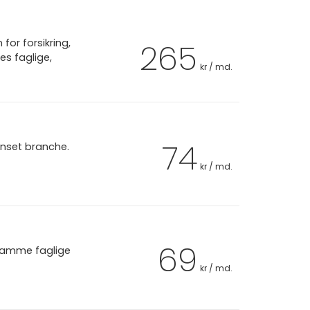
or forsikring,
265
es faglige,
kr / md.
74
anset branche.
kr / md.
69
 samme faglige
kr / md.