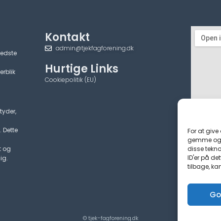
Kontakt
admin@tjekfagforening.dk
bedste
Hurtige Links
erblik
Cookiepolitik (EU)
tyder,
. Dette
For at give
gemme og/e
disse tekno
t og
ID'er på de
ig.
tilbage, ka
Go
© tjek-fagforening.dk