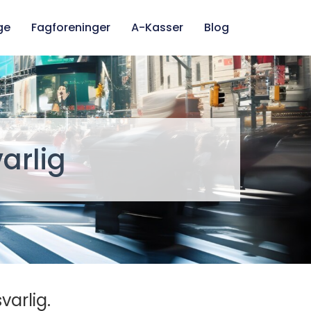
ge
Fagforeninger
A-Kasser
Blog
arlig
varlig.