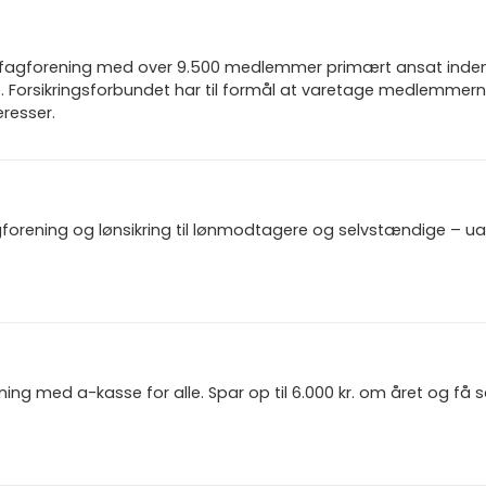
n fagforening med over 9.500 medlemmer primært ansat inden f
 Forsikringsforbundet har til formål at varetage medlemmern
resser.
gforening og lønsikring til lønmodtagere og selvstændige – u
ning med a-kasse for alle. Spar op til 6.000 kr. om året og få