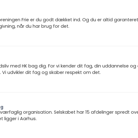
reningen Frie er du godt dækket ind. Og du er altid garanter
ivning, når du har brug for det.
jdsliv med HK bag dig. For vi kender dit fag, din uddannelse og
 Vi udvikler dit fag og skaber respekt om det.
ng
 tværfaglig organisation. Selskabet har 15 afdelinger spredt ov
ligger i Aarhus.