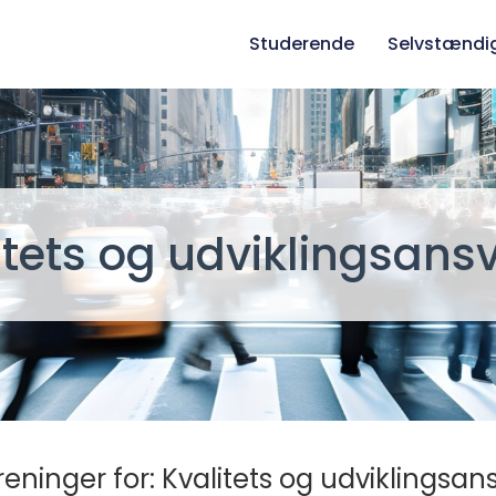
Studerende
Selvstændi
itets og udviklingsansv
eninger for: Kvalitets og udviklingsans