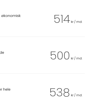
514
et økonomisk
kr / md.
500
 de
kr / md.
538
er hele
kr / md.