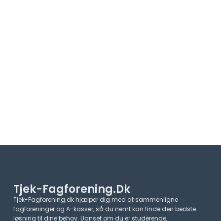
Tjek-Fagforening.dk
Tjek-Fagforening.dk hjælper dig med at sammenligne
fagforeninger og A-kasser, så du nemt kan finde den bedste
løsning til dine behov. Uanset om du er studerende,