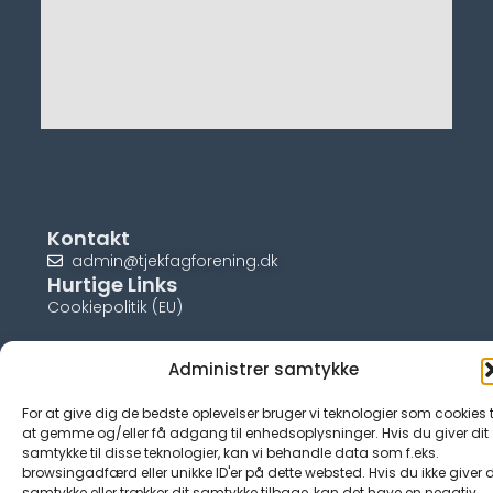
Kontakt
admin@tjekfagforening.dk
Hurtige Links
Cookiepolitik (EU)
Administrer samtykke
For at give dig de bedste oplevelser bruger vi teknologier som cookies t
© tjek-fagforening.dk
at gemme og/eller få adgang til enhedsoplysninger. Hvis du giver dit
samtykke til disse teknologier, kan vi behandle data som f.eks.
browsingadfærd eller unikke ID'er på dette websted. Hvis du ikke giver d
samtykke eller trækker dit samtykke tilbage, kan det have en negativ