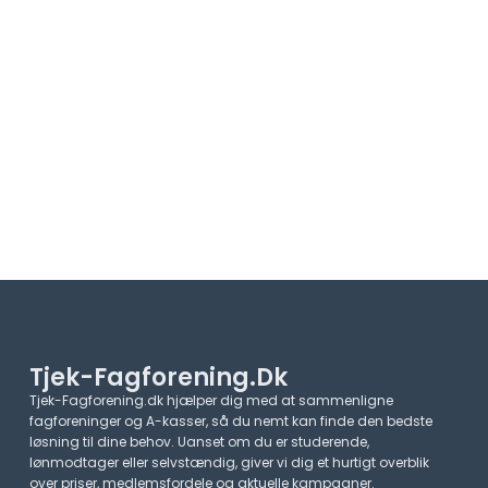
Tjek-Fagforening.dk
Tjek-Fagforening.dk hjælper dig med at sammenligne
fagforeninger og A-kasser, så du nemt kan finde den bedste
løsning til dine behov. Uanset om du er studerende,
lønmodtager eller selvstændig, giver vi dig et hurtigt overblik
over priser, medlemsfordele og aktuelle kampagner.​