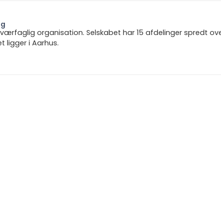
ng
 tværfaglig organisation. Selskabet har 15 afdelinger spredt ov
ligger i Aarhus.