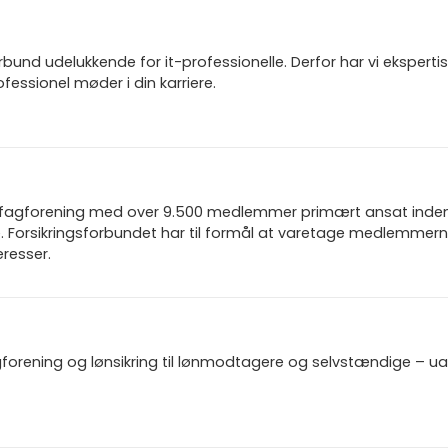
und udelukkende for it-professionelle. Derfor har vi ekspertis
fessionel møder i din karriere.
n fagforening med over 9.500 medlemmer primært ansat inden f
 Forsikringsforbundet har til formål at varetage medlemmern
resser.
gforening og lønsikring til lønmodtagere og selvstændige – u