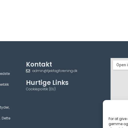
Kontakt
admin@tjekfagforening.dk
bedste
Hurtige Links
erblik
Cookiepolitik (EU)
tyder,
. Dette
For at give
gemme og/e