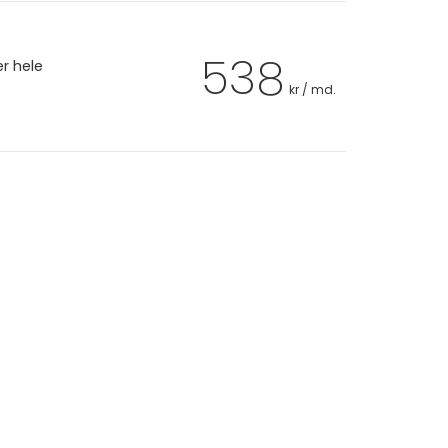
538
er hele
kr / md.