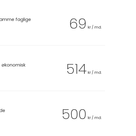
69
 samme faglige
kr / md.
514
et økonomisk
kr / md.
500
 de
kr / md.