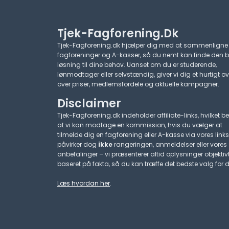
Tjek-Fagforening.dk
Tjek-Fagforening.dk hjælper dig med at sammenligne
fagforeninger og A-kasser, så du nemt kan finde den 
løsning til dine behov. Uanset om du er studerende,
lønmodtager eller selvstændig, giver vi dig et hurtigt ov
over priser, medlemsfordele og aktuelle kampagner.​
Disclaimer
Tjek-Fagforening.dk indeholder affiliate-links, hvilket be
at vi kan modtage en kommission, hvis du vælger at
tilmelde dig en fagforening eller A-kasse via vores links
påvirker dog
ikke
rangeringen, anmeldelser eller vores
anbefalinger – vi præsenterer altid oplysninger objektiv
baseret på fakta, så du kan træffe det bedste valg for d
Læs hvordan her
.