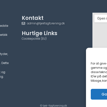
Kontakt
admin@tjekfagforening.dk
bedste
Hurtige Links
erblik
Cookiepolitik (EU)
tyder,
. Dette
For at give
gemme og/e
disse tekno
t og
ID'er på de
ig.
tilbage, ka
Go
© tjek-fagforening.dk