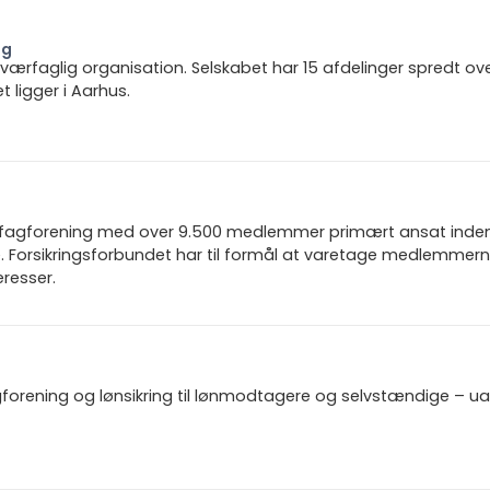
ng
 tværfaglig organisation. Selskabet har 15 afdelinger spredt ov
ligger i Aarhus.
n fagforening med over 9.500 medlemmer primært ansat inden f
 Forsikringsforbundet har til formål at varetage medlemmern
resser.
gforening og lønsikring til lønmodtagere og selvstændige – u