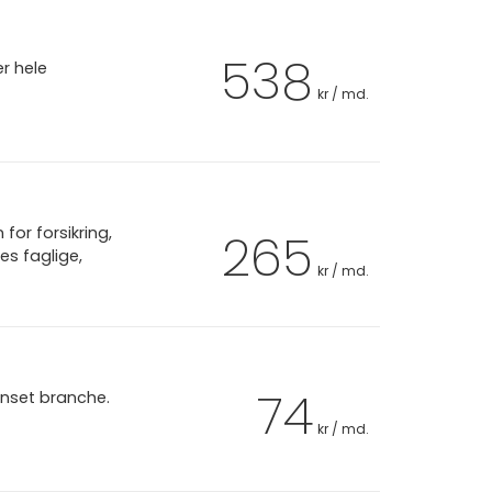
538
er hele
kr / md.
or forsikring,
265
es faglige,
kr / md.
74
anset branche.
kr / md.