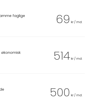
69
 samme faglige
kr / md.
514
et økonomisk
kr / md.
500
 de
kr / md.