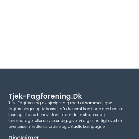
Tjek-Fagforening.dk
Tjek-Fagforening.dk hjælper dig med at sammenligne
fagforeninger og A-kasser, så du nemt kan finde den bedste
løsning til dine behov. Uanset om du er studerende,
lønmodtager eller selvstændig, giver vi dig et hurtigt overblik
over priser, medlemsfordele og aktuelle kampagner.​
Disclaimer