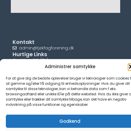
Kontakt
admin@tjekfagforening.dk
Hurtige Links
Cookiepolitik (EU)
Administrer samtykke
For at give dig de bedste oplevelser bruger vi teknologier som cookies t
at gemme og/eller få adgang til enhedsoplysninger. Hvis du giver dit
samtykke til disse teknologier, kan vi behandle data som f.eks.
© tjek-fagforening.dk
browsingadfærd eller unikke ID'er på dette websted. Hvis du ikke giver d
samtykke eller trækker dit samtykke tilbage, kan det have en negativ
indvirkning på visse funktioner og egenskaber.
Godkend