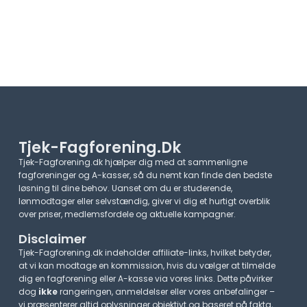
Tjek-Fagforening.dk
Tjek-Fagforening.dk hjælper dig med at sammenligne
fagforeninger og A-kasser, så du nemt kan finde den bedste
løsning til dine behov. Uanset om du er studerende,
lønmodtager eller selvstændig, giver vi dig et hurtigt overblik
over priser, medlemsfordele og aktuelle kampagner.​
Disclaimer
Tjek-Fagforening.dk indeholder affiliate-links, hvilket betyder,
at vi kan modtage en kommission, hvis du vælger at tilmelde
dig en fagforening eller A-kasse via vores links. Dette påvirker
dog
ikke
rangeringen, anmeldelser eller vores anbefalinger –
vi præsenterer altid oplysninger objektivt og baseret på fakta,