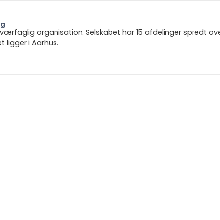
ng
 tværfaglig organisation. Selskabet har 15 afdelinger spredt ov
ligger i Aarhus.