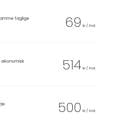
69
 samme faglige
kr / md.
514
et økonomisk
kr / md.
500
 de
kr / md.