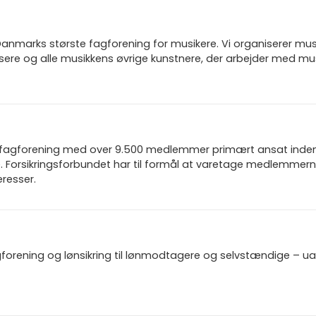
anmarks største fagforening for musikere. Vi organiserer musik
isere og alle musikkens øvrige kunstnere, der arbejder med mus
n fagforening med over 9.500 medlemmer primært ansat inden f
 Forsikringsforbundet har til formål at varetage medlemmern
resser.
gforening og lønsikring til lønmodtagere og selvstændige – u