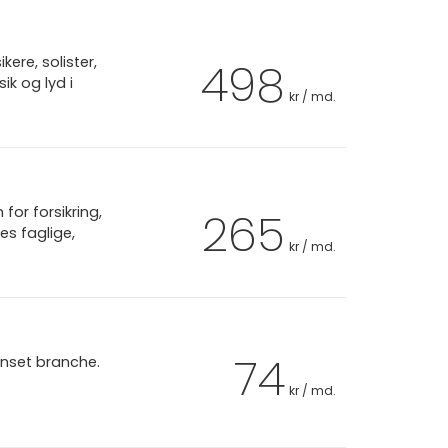
ere, solister,
498
ik og lyd i
kr / md.
or forsikring,
265
es faglige,
kr / md.
74
anset branche.
kr / md.