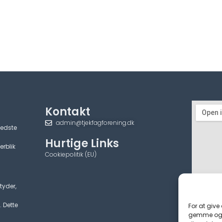
Kontakt
admin@tjekfagforening.dk
bedste
Hurtige Links
erblik
Cookiepolitik (EU)
tyder,
. Dette
For at give
gemme og/e