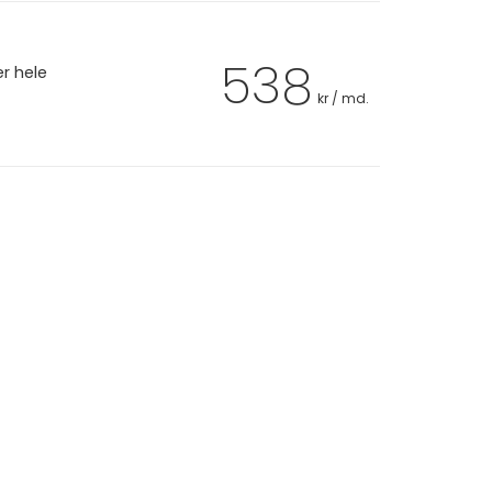
538
er hele
kr / md.