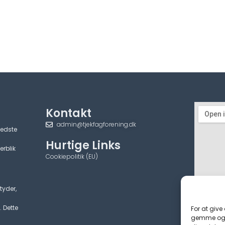
Kontakt
admin@tjekfagforening.dk
bedste
Hurtige Links
erblik
Cookiepolitik (EU)
tyder,
. Dette
For at give
gemme og/e