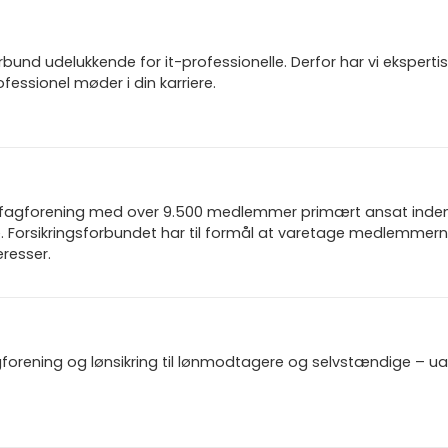
und udelukkende for it-professionelle. Derfor har vi ekspertis
fessionel møder i din karriere.
n fagforening med over 9.500 medlemmer primært ansat inden f
 Forsikringsforbundet har til formål at varetage medlemmern
resser.
gforening og lønsikring til lønmodtagere og selvstændige – u