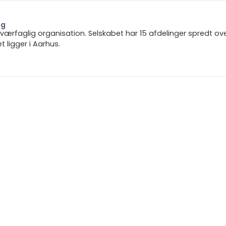
ng
 tværfaglig organisation. Selskabet har 15 afdelinger spredt ov
ligger i Aarhus.