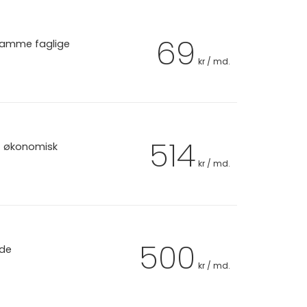
69
 samme faglige
kr / md.
514
et økonomisk
kr / md.
500
 de
kr / md.