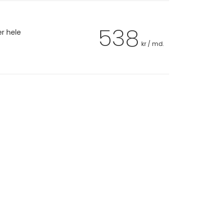
538
er hele
kr / md.