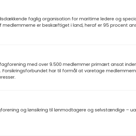
dsdækkende faglig organisation for maritime ledere og speciali
f medlemmerne er beskæftiget i land, heraf er 95 procent an
n fagforening med over 9.500 medlemmer primært ansat inden f
 Forsikringsforbundet har til formål at varetage medlemmern
resser.
gforening og lønsikring til lønmodtagere og selvstændige – u