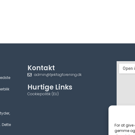
Kontakt
admin@tjekfagforening.dk
bedste
Hurtige Links
erblik
Cookiepolitik (EU)
tyder,
. Dette
For at give
gemme og/e