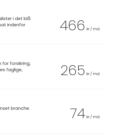
ster i det blå
466
sat indenfor
kr / md.
or forsikring,
265
es faglige,
kr / md.
74
anset branche.
kr / md.