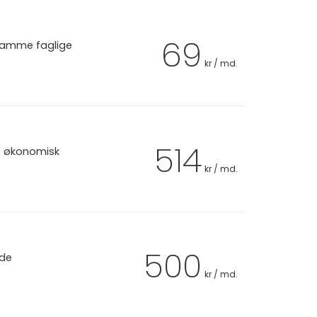
69
 samme faglige
kr / md.
514
et økonomisk
kr / md.
500
 de
kr / md.