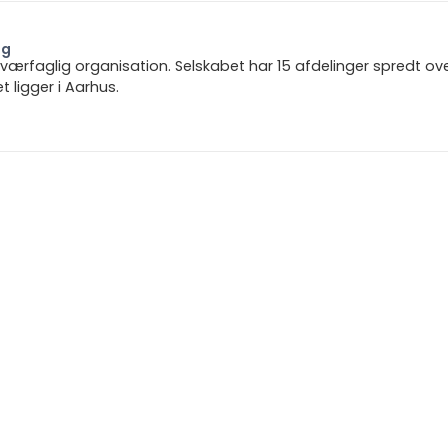
ng
 tværfaglig organisation. Selskabet har 15 afdelinger spredt ov
ligger i Aarhus.