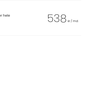
538
er hele
kr / md.