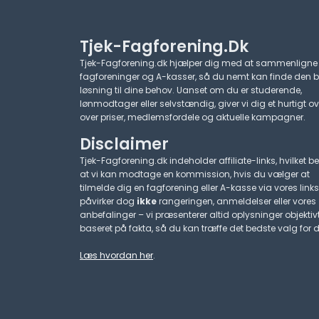
Tjek-Fagforening.dk
Tjek-Fagforening.dk hjælper dig med at sammenligne
fagforeninger og A-kasser, så du nemt kan finde den 
løsning til dine behov. Uanset om du er studerende,
lønmodtager eller selvstændig, giver vi dig et hurtigt ov
over priser, medlemsfordele og aktuelle kampagner.​
Disclaimer
Tjek-Fagforening.dk indeholder affiliate-links, hvilket be
at vi kan modtage en kommission, hvis du vælger at
tilmelde dig en fagforening eller A-kasse via vores links
påvirker dog
ikke
rangeringen, anmeldelser eller vores
anbefalinger – vi præsenterer altid oplysninger objektiv
baseret på fakta, så du kan træffe det bedste valg for d
Læs hvordan her
.