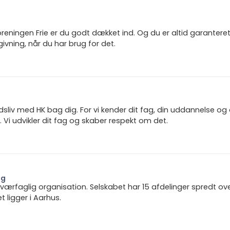
reningen Frie er du godt dækket ind. Og du er altid garanter
ivning, når du har brug for det.
jdsliv med HK bag dig. For vi kender dit fag, din uddannelse og
 Vi udvikler dit fag og skaber respekt om det.
ng
 tværfaglig organisation. Selskabet har 15 afdelinger spredt ov
ligger i Aarhus.