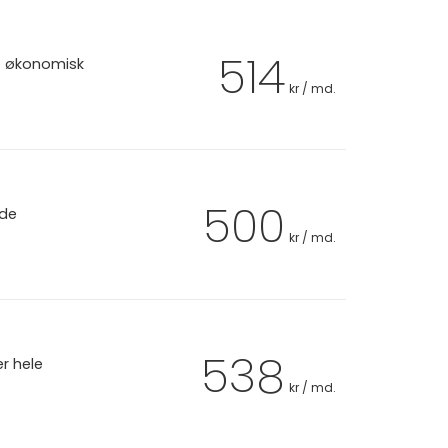
514
et økonomisk
kr / md.
500
 de
kr / md.
538
er hele
kr / md.