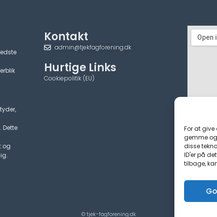
Kontakt
admin@tjekfagforening.dk
bedste
Hurtige Links
erblik
Cookiepolitik (EU)
tyder,
. Dette
For at give
gemme og/e
disse tekno
t og
ID'er på de
ig.
tilbage, ka
Go
© tjek-fagforening.dk