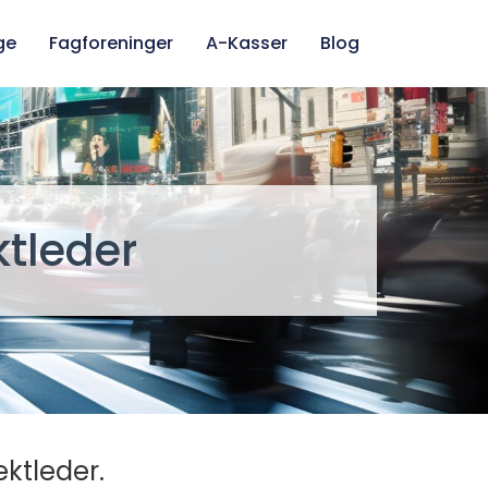
ge
Fagforeninger
A-Kasser
Blog
tleder
ktleder.