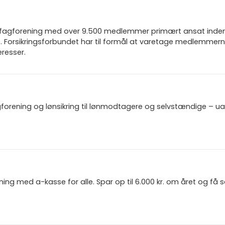
n fagforening med over 9.500 medlemmer primært ansat inden f
 Forsikringsforbundet har til formål at varetage medlemmern
resser.
gforening og lønsikring til lønmodtagere og selvstændige – u
ning med a-kasse for alle. Spar op til 6.000 kr. om året og få