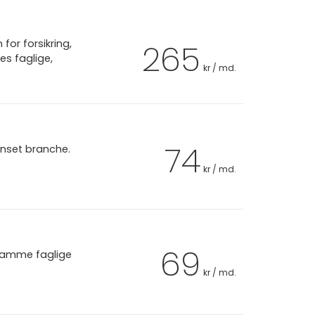
or forsikring,
265
es faglige,
kr / md.
74
anset branche.
kr / md.
69
 samme faglige
kr / md.