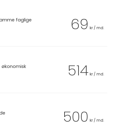
69
 samme faglige
kr / md.
514
et økonomisk
kr / md.
500
 de
kr / md.