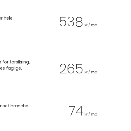
538
er hele
kr / md.
or forsikring,
265
es faglige,
kr / md.
74
anset branche.
kr / md.