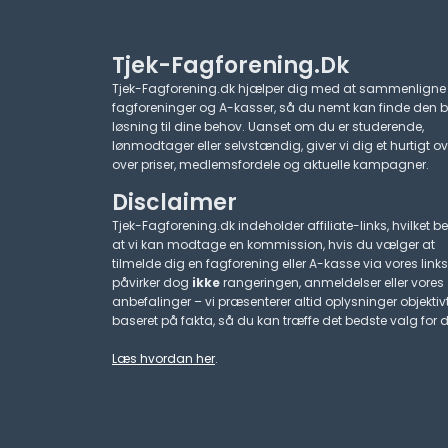
Tjek-Fagforening.dk
Tjek-Fagforening.dk hjælper dig med at sammenligne
fagforeninger og A-kasser, så du nemt kan finde den 
løsning til dine behov. Uanset om du er studerende,
lønmodtager eller selvstændig, giver vi dig et hurtigt ov
over priser, medlemsfordele og aktuelle kampagner.​
Disclaimer
Tjek-Fagforening.dk indeholder affiliate-links, hvilket be
at vi kan modtage en kommission, hvis du vælger at
tilmelde dig en fagforening eller A-kasse via vores links
påvirker dog
ikke
rangeringen, anmeldelser eller vores
anbefalinger – vi præsenterer altid oplysninger objektiv
baseret på fakta, så du kan træffe det bedste valg for d
Læs hvordan her
.