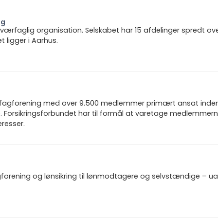
ng
 tværfaglig organisation. Selskabet har 15 afdelinger spredt ov
ligger i Aarhus.
n fagforening med over 9.500 medlemmer primært ansat inden f
 Forsikringsforbundet har til formål at varetage medlemmern
resser.
gforening og lønsikring til lønmodtagere og selvstændige – u