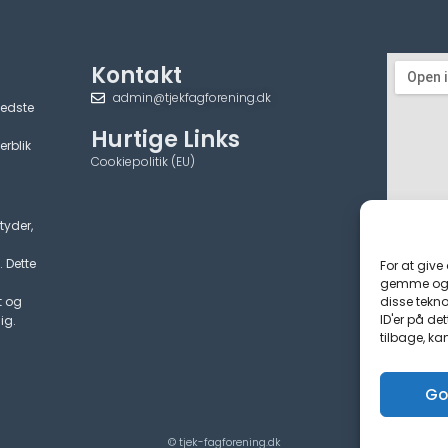
Kontakt
admin@tjekfagforening.dk
bedste
Hurtige Links
erblik
Cookiepolitik (EU)
tyder,
. Dette
For at give
gemme og/e
disse tekno
t og
ID'er på de
ig.
tilbage, ka
Go
© tjek-fagforening.dk