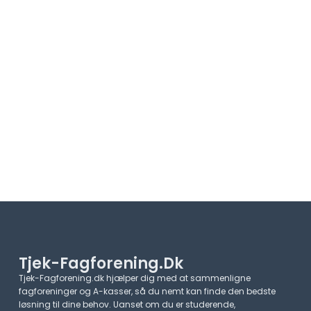
Tjek-Fagforening.dk
Tjek-Fagforening.dk hjælper dig med at sammenligne
fagforeninger og A-kasser, så du nemt kan finde den bedste
løsning til dine behov. Uanset om du er studerende,