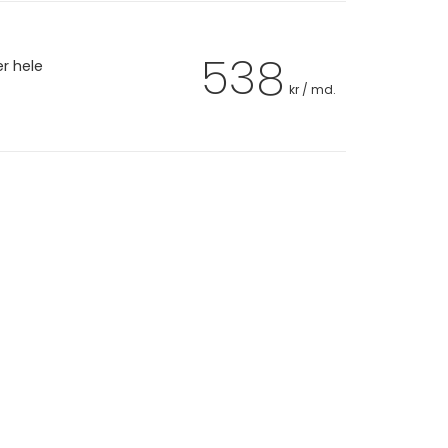
538
er hele
kr / md.