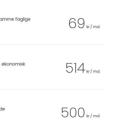
69
 samme faglige
kr / md.
514
et økonomisk
kr / md.
500
 de
kr / md.