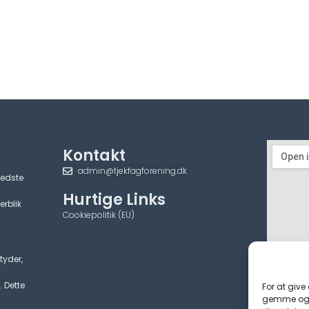
Kontakt
admin@tjekfagforening.dk
bedste
Hurtige Links
erblik
Cookiepolitik (EU)
tyder,
. Dette
For at give
gemme og/e