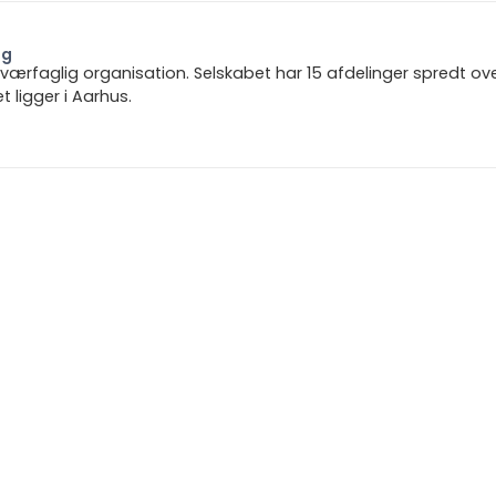
ng
 tværfaglig organisation. Selskabet har 15 afdelinger spredt ov
ligger i Aarhus.