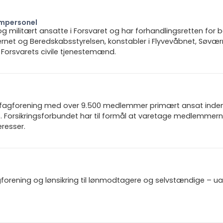
ampersonel
 og militært ansatte i Forsvaret og har forhandlingsretten fo
rnet og Beredskabsstyrelsen, konstabler i Flyvevåbnet, Søvæ
Forsvarets civile tjenestemænd.
n fagforening med over 9.500 medlemmer primært ansat inden f
 Forsikringsforbundet har til formål at varetage medlemmern
resser.
gforening og lønsikring til lønmodtagere og selvstændige – u