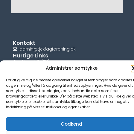
Kontakt
admin@tjekfagforening.dk
Hurtige Links
Cookiepolitik (EU)
Administrer samtykke
For at give dig de bedste oplevelser bruger vi teknologier som cookies t
at gemme og/eller få adgang til enhedsoplysninger. Hvis du giver dit
samtykke til disse teknologier, kan vi behandle data som f.eks.
© tjek-fagforening.dk
browsingadfærd eller unikke ID'er på dette websted. Hvis du ikke giver d
samtykke eller trækker dit samtykke tilbage, kan det have en negativ
indvirkning på visse funktioner og egenskaber.
Godkend