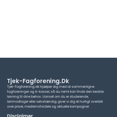
Tjek-Fagforening.dk
Tjek-Fagforening.dk hjælper dig med at sammenligne
fagforeninger og A-kasser, så du nemt kan finde den bedste
løsning til dine behov. Uanset om du er studerende,
lønmodtager eller selvstændig, giver vi dig et hurtigt overblik
over priser, medlemsfordele og aktuelle kampagner.​
Disclaimer