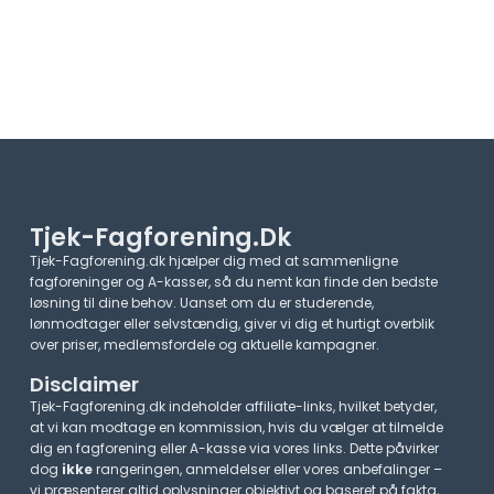
Tjek-Fagforening.dk
Tjek-Fagforening.dk hjælper dig med at sammenligne
fagforeninger og A-kasser, så du nemt kan finde den bedste
løsning til dine behov. Uanset om du er studerende,
lønmodtager eller selvstændig, giver vi dig et hurtigt overblik
over priser, medlemsfordele og aktuelle kampagner.​
Disclaimer
Tjek-Fagforening.dk indeholder affiliate-links, hvilket betyder,
at vi kan modtage en kommission, hvis du vælger at tilmelde
dig en fagforening eller A-kasse via vores links. Dette påvirker
dog
ikke
rangeringen, anmeldelser eller vores anbefalinger –
vi præsenterer altid oplysninger objektivt og baseret på fakta,