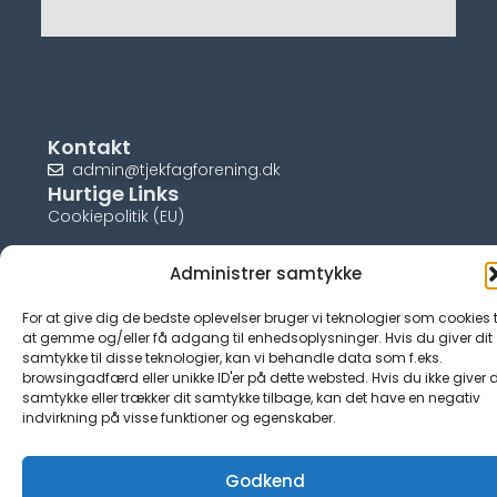
Kontakt
admin@tjekfagforening.dk
Hurtige Links
Cookiepolitik (EU)
Administrer samtykke
For at give dig de bedste oplevelser bruger vi teknologier som cookies t
© tjek-fagforening.dk
at gemme og/eller få adgang til enhedsoplysninger. Hvis du giver dit
samtykke til disse teknologier, kan vi behandle data som f.eks.
browsingadfærd eller unikke ID'er på dette websted. Hvis du ikke giver d
samtykke eller trækker dit samtykke tilbage, kan det have en negativ
indvirkning på visse funktioner og egenskaber.
Godkend