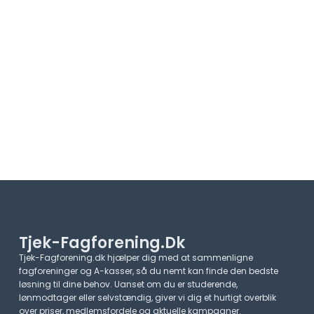
Tjek-Fagforening.dk
Tjek-Fagforening.dk hjælper dig med at sammenligne
fagforeninger og A-kasser, så du nemt kan finde den bedste
løsning til dine behov. Uanset om du er studerende,
lønmodtager eller selvstændig, giver vi dig et hurtigt overblik
over priser, medlemsfordele og aktuelle kampagner.​