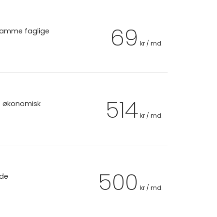
69
 samme faglige
kr / md.
514
et økonomisk
kr / md.
500
 de
kr / md.