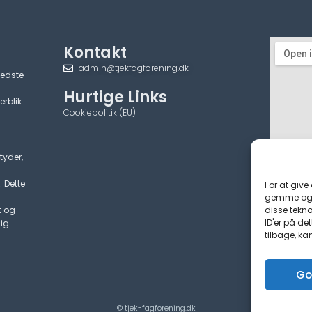
Kontakt
admin@tjekfagforening.dk
bedste
Hurtige Links
erblik
Cookiepolitik (EU)
tyder,
. Dette
For at give
gemme og/e
disse tekno
t og
ID'er på de
ig.
tilbage, ka
Go
© tjek-fagforening.dk