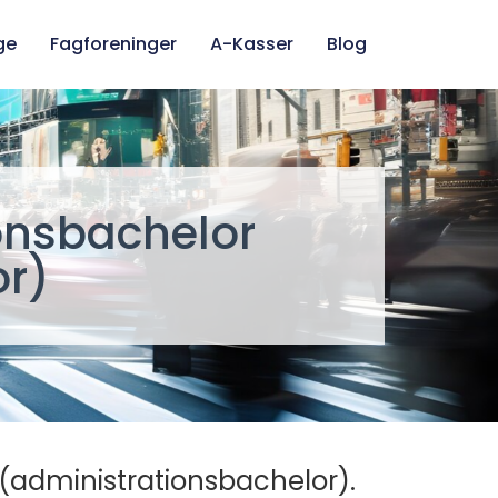
ge
Fagforeninger
A-Kasser
Blog
ionsbachelor
or)
 (administrationsbachelor).