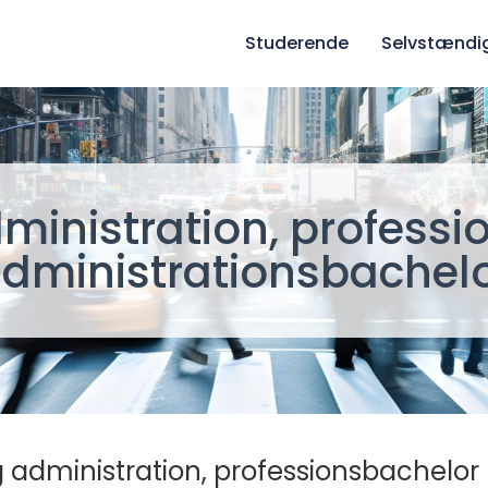
Studerende
Selvstændi
dministration, profess
dministrationsbachel
ig administration, professionsbachelor