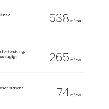
538
er hele
kr / md.
or forsikring,
265
es faglige,
kr / md.
74
anset branche.
kr / md.