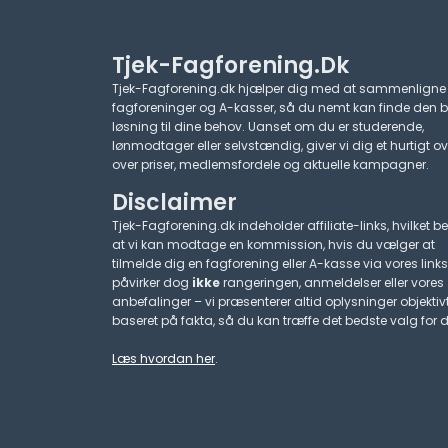
Tjek-Fagforening.dk
Tjek-Fagforening.dk hjælper dig med at sammenligne
fagforeninger og A-kasser, så du nemt kan finde den 
løsning til dine behov. Uanset om du er studerende,
lønmodtager eller selvstændig, giver vi dig et hurtigt ov
over priser, medlemsfordele og aktuelle kampagner.​
Disclaimer
Tjek-Fagforening.dk indeholder affiliate-links, hvilket be
at vi kan modtage en kommission, hvis du vælger at
tilmelde dig en fagforening eller A-kasse via vores links
påvirker dog
ikke
rangeringen, anmeldelser eller vores
anbefalinger – vi præsenterer altid oplysninger objektiv
baseret på fakta, så du kan træffe det bedste valg for d
Læs hvordan her
.