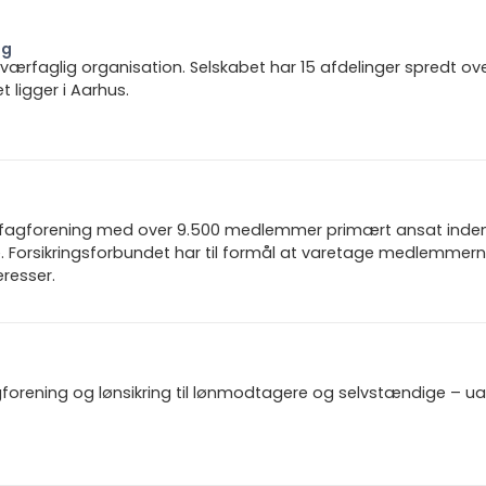
ng
 tværfaglig organisation. Selskabet har 15 afdelinger spredt ov
ligger i Aarhus.
n fagforening med over 9.500 medlemmer primært ansat inden f
 Forsikringsforbundet har til formål at varetage medlemmern
resser.
gforening og lønsikring til lønmodtagere og selvstændige – u