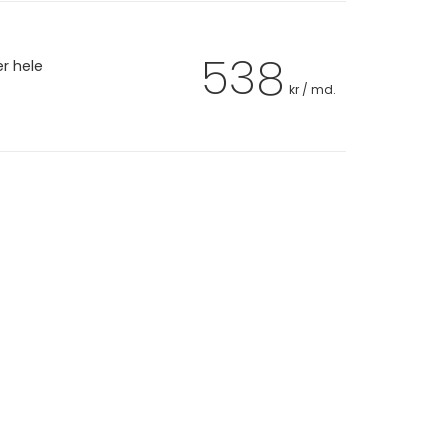
538
er hele
kr / md.