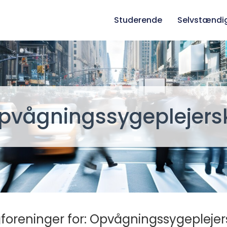
Studerende
Selvstændi
pvågningssygeplejers
foreninger for: Opvågningssygeplejer