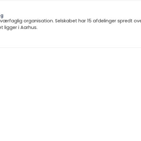
ng
 tværfaglig organisation. Selskabet har 15 afdelinger spredt ov
ligger i Aarhus.