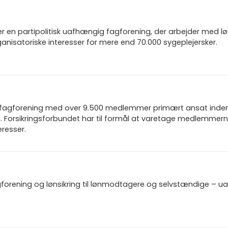
r en partipolitisk uafhængig fagforening, der arbejder med l
nisatoriske interesser for mere end 70.000 sygeplejersker.
n fagforening med over 9.500 medlemmer primært ansat inden f
 Forsikringsforbundet har til formål at varetage medlemmern
resser.
gforening og lønsikring til lønmodtagere og selvstændige – u