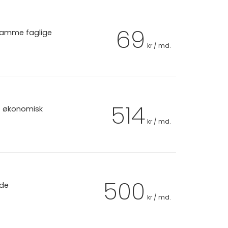
69
 samme faglige
kr / md.
514
et økonomisk
kr / md.
500
 de
kr / md.