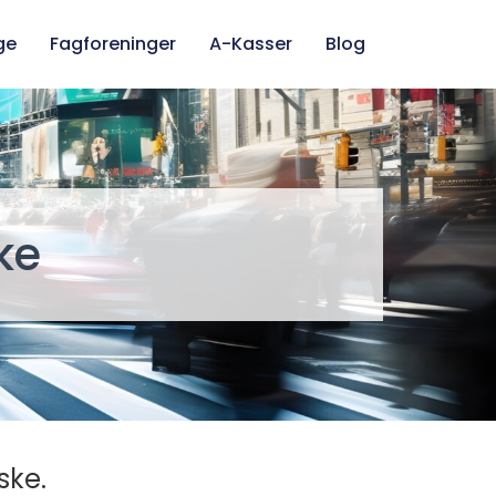
ge
Fagforeninger
A-Kasser
Blog
ke
ske.