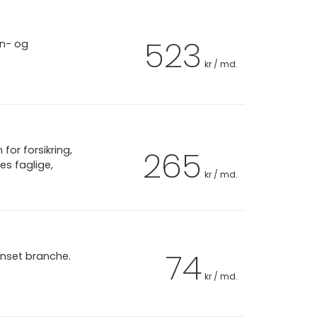
523
øn- og
kr / md.
or forsikring,
265
es faglige,
kr / md.
74
anset branche.
kr / md.