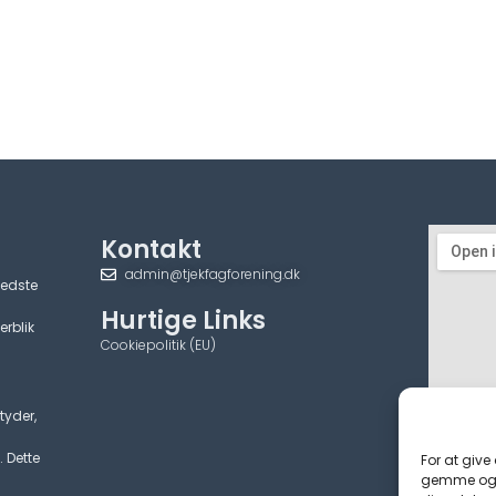
Kontakt
admin@tjekfagforening.dk
bedste
Hurtige Links
erblik
Cookiepolitik (EU)
tyder,
. Dette
For at give
gemme og/e