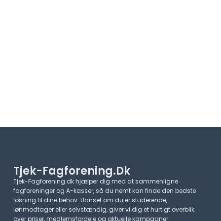
Tjek-Fagforening.dk
Tjek-Fagforening.dk hjælper dig med at sammenligne
fagforeninger og A-kasser, så du nemt kan finde den bedste
løsning til dine behov. Uanset om du er studerende,
lønmodtager eller selvstændig, giver vi dig et hurtigt overblik
over priser, medlemsfordele og aktuelle kampagner.​