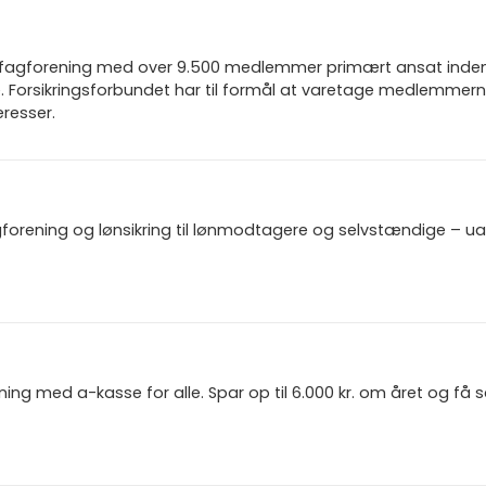
n fagforening med over 9.500 medlemmer primært ansat inden f
 Forsikringsforbundet har til formål at varetage medlemmern
resser.
gforening og lønsikring til lønmodtagere og selvstændige – u
ning med a-kasse for alle. Spar op til 6.000 kr. om året og få