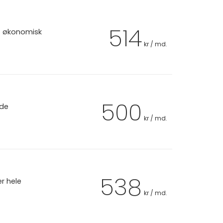
514
et økonomisk
kr / md.
500
 de
kr / md.
538
er hele
kr / md.