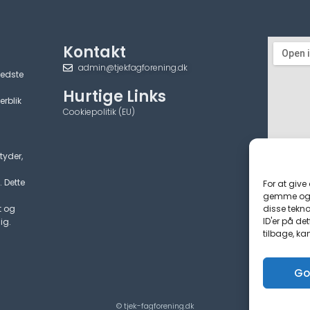
Kontakt
admin@tjekfagforening.dk
bedste
Hurtige Links
erblik
Cookiepolitik (EU)
tyder,
. Dette
For at give
gemme og/e
disse tekno
t og
ID'er på de
ig.
tilbage, ka
Go
© tjek-fagforening.dk