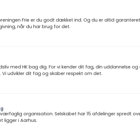
reningen Frie er du godt dækket ind. Og du er altid garanter
ivning, når du har brug for det.
jdsliv med HK bag dig. For vi kender dit fag, din uddannelse og
 Vi udvikler dit fag og skaber respekt om det.
ng
 tværfaglig organisation. Selskabet har 15 afdelinger spredt ov
ligger i Aarhus.