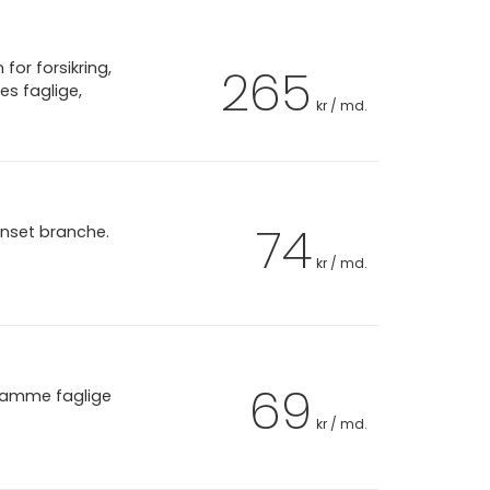
or forsikring,
265
es faglige,
kr / md.
74
anset branche.
kr / md.
69
 samme faglige
kr / md.