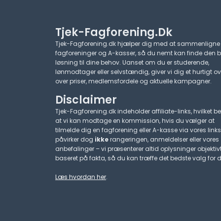
Tjek-Fagforening.dk
Tjek-Fagforening.dk hjælper dig med at sammenligne
fagforeninger og A-kasser, så du nemt kan finde den 
løsning til dine behov. Uanset om du er studerende,
lønmodtager eller selvstændig, giver vi dig et hurtigt ov
over priser, medlemsfordele og aktuelle kampagner.​
Disclaimer
Tjek-Fagforening.dk indeholder affiliate-links, hvilket be
at vi kan modtage en kommission, hvis du vælger at
tilmelde dig en fagforening eller A-kasse via vores links
påvirker dog
ikke
rangeringen, anmeldelser eller vores
anbefalinger – vi præsenterer altid oplysninger objektiv
baseret på fakta, så du kan træffe det bedste valg for d
Læs hvordan her
.