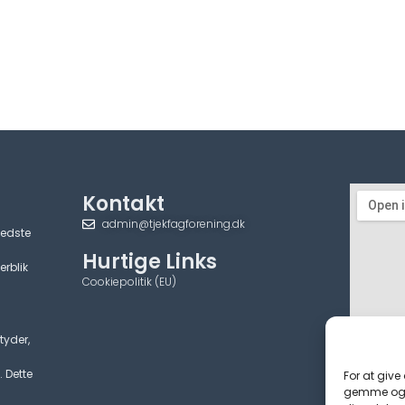
Kontakt
admin@tjekfagforening.dk
bedste
Hurtige Links
erblik
Cookiepolitik (EU)
tyder,
. Dette
For at give
gemme og/e