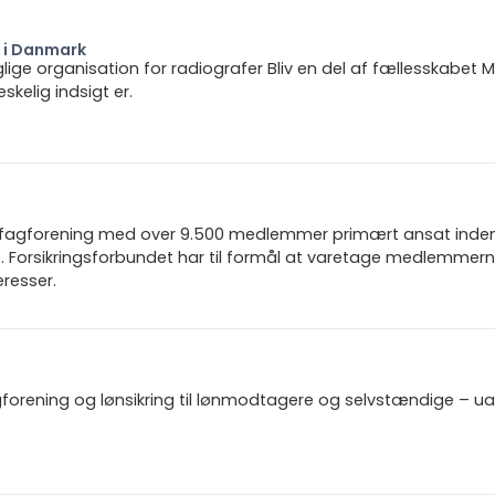
r i Danmark
ige organisation for radiografer Bliv en del af fællesskabet M
kelig indsigt er.
n fagforening med over 9.500 medlemmer primært ansat inden f
 Forsikringsforbundet har til formål at varetage medlemmern
resser.
gforening og lønsikring til lønmodtagere og selvstændige – u