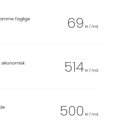
69
 samme faglige
kr / md.
514
et økonomisk
kr / md.
500
 de
kr / md.