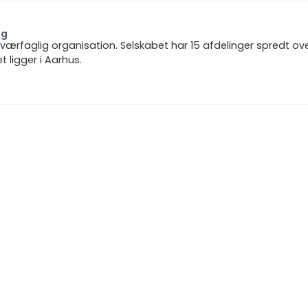
ng
 tværfaglig organisation. Selskabet har 15 afdelinger spredt ov
ligger i Aarhus.