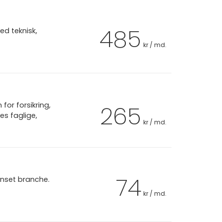
485
ed teknisk,
kr / md.
or forsikring,
265
es faglige,
kr / md.
74
anset branche.
kr / md.