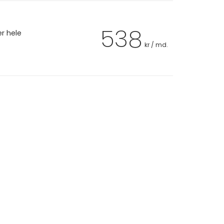
538
er hele
kr / md.