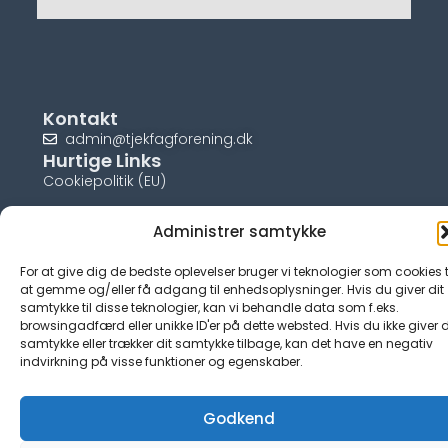
Kontakt
admin@tjekfagforening.dk
Hurtige Links
Cookiepolitik (EU)
Administrer samtykke
For at give dig de bedste oplevelser bruger vi teknologier som cookies t
© tjek-fagforening.dk
at gemme og/eller få adgang til enhedsoplysninger. Hvis du giver dit
samtykke til disse teknologier, kan vi behandle data som f.eks.
browsingadfærd eller unikke ID'er på dette websted. Hvis du ikke giver d
samtykke eller trækker dit samtykke tilbage, kan det have en negativ
indvirkning på visse funktioner og egenskaber.
Godkend