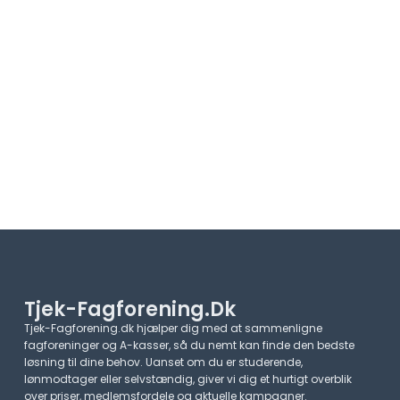
Tjek-Fagforening.dk
Tjek-Fagforening.dk hjælper dig med at sammenligne
fagforeninger og A-kasser, så du nemt kan finde den bedste
løsning til dine behov. Uanset om du er studerende,
lønmodtager eller selvstændig, giver vi dig et hurtigt overblik
over priser, medlemsfordele og aktuelle kampagner.​