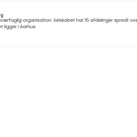
ng
 tværfaglig organisation. Selskabet har 15 afdelinger spredt ov
ligger i Aarhus.