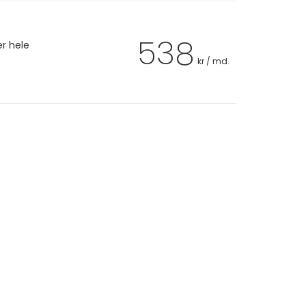
538
er hele
kr / md.