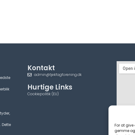
Kontakt
admin@tjekfagforening.dk
bedste
Hurtige Links
erblik
Cookiepolitik (EU)
tyder,
. Dette
For at give
gemme og/e