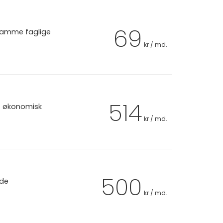
69
 samme faglige
kr / md.
514
et økonomisk
kr / md.
500
 de
kr / md.