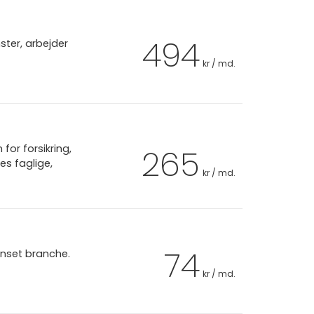
494
ter, arbejder
kr / md.
or forsikring,
265
es faglige,
kr / md.
74
anset branche.
kr / md.