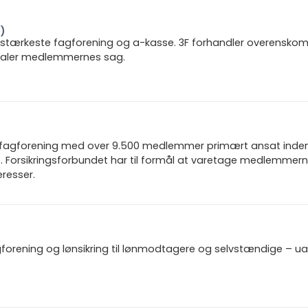
F)
 stærkeste fagforening og a-kasse. 3F forhandler overenskoms
 taler medlemmernes sag.
n fagforening med over 9.500 medlemmer primært ansat inden f
 Forsikringsforbundet har til formål at varetage medlemmern
resser.
gforening og lønsikring til lønmodtagere og selvstændige – u