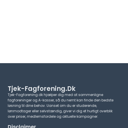
Tjek-Fagforening.dk
Tjek-Fagforening.dk hjælper dig med at sammenligne
fagforeninger og A-kasser, så du nemt kan finde den bedste
løsning til dine behov. Uanset om du er studerende,
lønmodtager eller selvstændig, giver vi dig et hurtigt overblik
over priser, medlemsfordele og aktuelle kampagner.​
Disclaimer