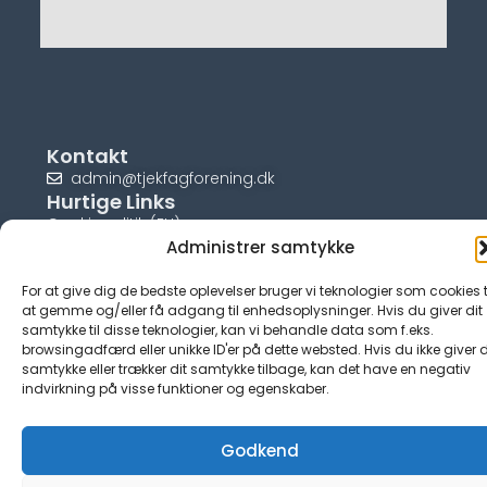
Kontakt
admin@tjekfagforening.dk
Hurtige Links
Cookiepolitik (EU)
Administrer samtykke
For at give dig de bedste oplevelser bruger vi teknologier som cookies t
at gemme og/eller få adgang til enhedsoplysninger. Hvis du giver dit
samtykke til disse teknologier, kan vi behandle data som f.eks.
© tjek-fagforening.dk
browsingadfærd eller unikke ID'er på dette websted. Hvis du ikke giver d
samtykke eller trækker dit samtykke tilbage, kan det have en negativ
indvirkning på visse funktioner og egenskaber.
Godkend