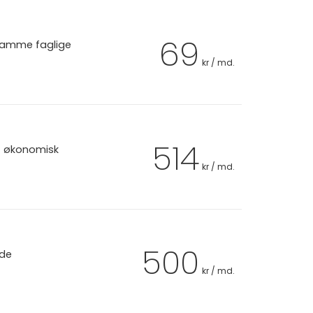
69
 samme faglige
kr / md.
514
et økonomisk
kr / md.
500
 de
kr / md.