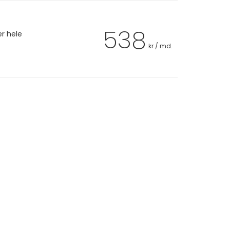
538
er hele
kr / md.