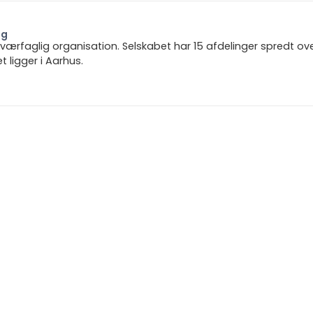
ng
 tværfaglig organisation. Selskabet har 15 afdelinger spredt ov
ligger i Aarhus.