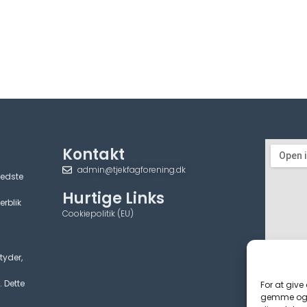
Kontakt
admin@tjekfagforening.dk
bedste
Hurtige Links
erblik
Cookiepolitik (EU)
tyder,
. Dette
For at give
gemme og/e