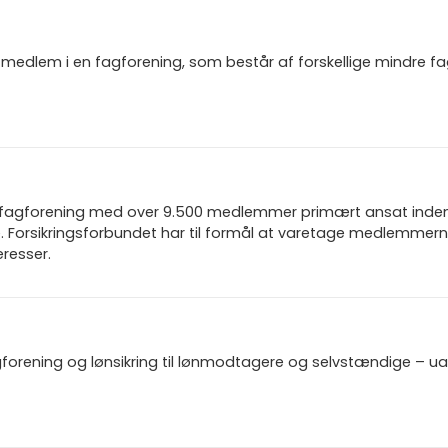
igt medlem i en fagforening, som består af forskellige mindre f
n fagforening med over 9.500 medlemmer primært ansat inden f
 Forsikringsforbundet har til formål at varetage medlemmern
resser.
gforening og lønsikring til lønmodtagere og selvstændige – u