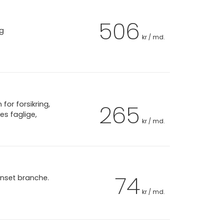
506
ag
kr / md.
or forsikring,
265
es faglige,
kr / md.
74
anset branche.
kr / md.