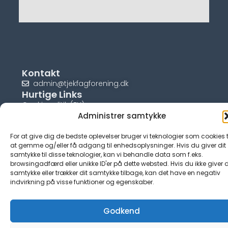
Kontakt
admin@tjekfagforening.dk
Hurtige Links
Cookiepolitik (EU)
Administrer samtykke
For at give dig de bedste oplevelser bruger vi teknologier som cookies t
at gemme og/eller få adgang til enhedsoplysninger. Hvis du giver dit
samtykke til disse teknologier, kan vi behandle data som f.eks.
© tjek-fagforening.dk
browsingadfærd eller unikke ID'er på dette websted. Hvis du ikke giver d
samtykke eller trækker dit samtykke tilbage, kan det have en negativ
indvirkning på visse funktioner og egenskaber.
Godkend