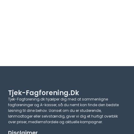
Tjek-Fagforening.dk
Tjek-Fagforening.dk hjælper dig med at sammenligne
fagforeninger og A-kasser, så du nemt kan finde den bedste
løsning til dine behov. Uanset om du er studerende,
lønmodtager eller selvstændig, giver vi dig et hurtigt overblik
over priser, medlemsfordele og aktuelle kampagner.​
Disclaimer