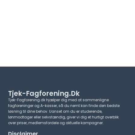
Tjek-Fagforening.dk
Tjek-Fagforening.dk hjælper dig med at sammenligne
fagforeninger og A-kasser, så du nemt kan finde den bedste
løsning til dine behov. Uanset om du er studerende,
lønmodtager eller selvstændig, giver vi dig et hurtigt overblik
over priser, medlemsfordele og aktuelle kampagner.​
Disclaimer