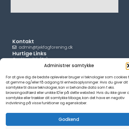
Kontakt
admin@tjekfagforening.dk
Hurtige Links
Cookiepolitik (EU)
Administrer samtykke
For at give dig de bedste oplevelser bruger vi teknologier som cookies t
at gemme og/eller få adgang til enhedsoplysninger. Hvis du giver dit
samtykke til disse teknologier, kan vi behandle data som f.eks.
© tjek-fagforening.dk
browsingadfærd eller unikke ID'er på dette websted. Hvis du ikke giver d
samtykke eller trækker dit samtykke tilbage, kan det have en negativ
indvirkning på visse funktioner og egenskaber.
Godkend