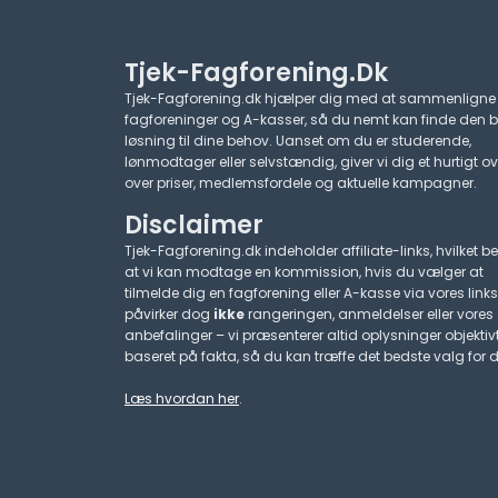
Tjek-Fagforening.dk
Tjek-Fagforening.dk hjælper dig med at sammenligne
fagforeninger og A-kasser, så du nemt kan finde den 
løsning til dine behov. Uanset om du er studerende,
lønmodtager eller selvstændig, giver vi dig et hurtigt ov
over priser, medlemsfordele og aktuelle kampagner.​
Disclaimer
Tjek-Fagforening.dk indeholder affiliate-links, hvilket be
at vi kan modtage en kommission, hvis du vælger at
tilmelde dig en fagforening eller A-kasse via vores links
påvirker dog
ikke
rangeringen, anmeldelser eller vores
anbefalinger – vi præsenterer altid oplysninger objektiv
baseret på fakta, så du kan træffe det bedste valg for d
Læs hvordan her
.