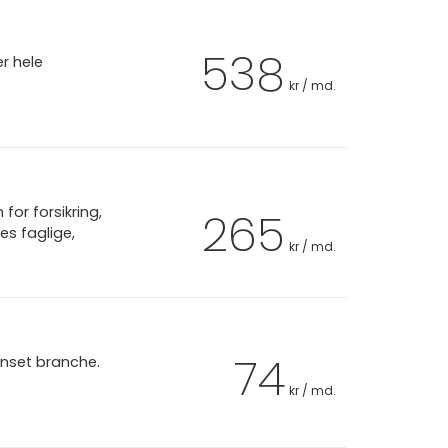
538
er hele
kr / md.
or forsikring,
265
es faglige,
kr / md.
74
anset branche.
kr / md.