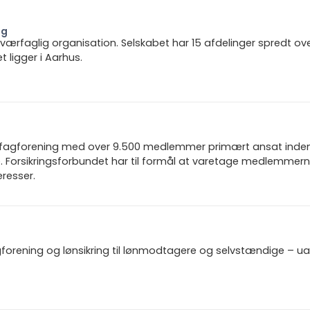
ng
 tværfaglig organisation. Selskabet har 15 afdelinger spredt ov
ligger i Aarhus.
n fagforening med over 9.500 medlemmer primært ansat inden f
 Forsikringsforbundet har til formål at varetage medlemmern
resser.
gforening og lønsikring til lønmodtagere og selvstændige – u