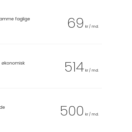
69
 samme faglige
kr / md.
514
et økonomisk
kr / md.
500
 de
kr / md.