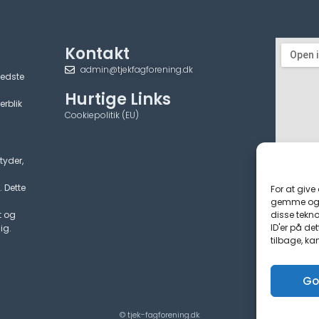
Kontakt
admin@tjekfagforening.dk
bedste
Hurtige Links
erblik
Cookiepolitik (EU)
tyder,
. Dette
For at give
gemme og/e
disse tekno
t og
ID'er på de
ig.
tilbage, ka
Go
© tjek-fagforening.dk